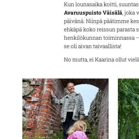
Kun lounasaika koitti, suunta
Avaruuspuisto Väisälä
, joka
päivänä. Niinpä päätimme keskit
ehkäpä koko reissun parasta sa
henkilökunnan toiminnassa – p
se oli aivan taivaallista!
No mutta, ei Kaarina ollut vie