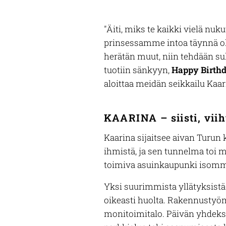
"Äiti, miks te kaikki vielä nu
prinsessamme intoa täynnä olev
herätän muut, niin tehdään sul
tuotiin sänkyyn,
Happy Birth
aloittaa meidän seikkailu Kaar
KAARINA – siisti, viih
Kaarina sijaitsee aivan Turun 
ihmistä, ja sen tunnelma toi 
toimiva asuinkaupunki isomman
Yksi suurimmista yllätyksistä o
oikeasti huolta. Rakennustyö
monitoimitalo.
Päivän yhdeksi