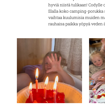
hyviä niistä tulikaan! Codylle o
Illalla koko camping-porukka su
vaihtaa kuulumisia muiden mat
rauhaisa paikka yöpyä veden ä