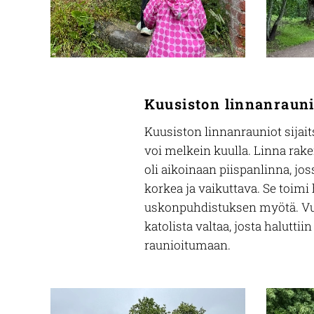
Kuusiston linnanrauni
Kuusiston linnanrauniot sijait
voi melkein kuulla. Linna rake
oli aikoinaan piispanlinna, jo
korkea ja vaikuttava. Se toimi
uskonpuhdistuksen myötä. Vuo
katolista valtaa, josta halutti
raunioitumaan.