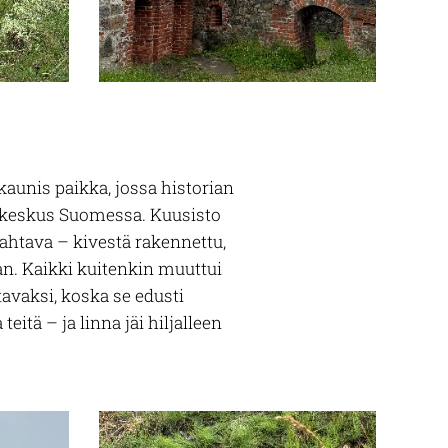
kaunis paikka, jossa historian
kon keskus Suomessa. Kuusisto
mahtava – kivestä rakennettu,
an. Kaikki kuitenkin muuttui
vaksi, koska se edusti
eitä – ja linna jäi hiljalleen