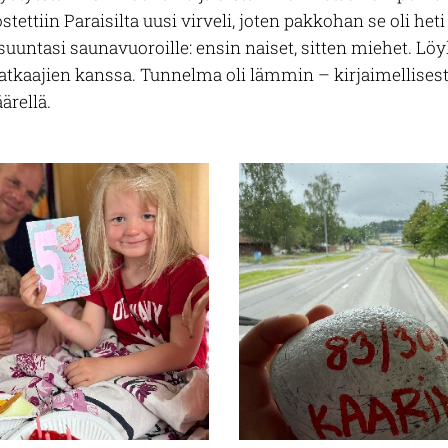
stettiin Paraisilta uusi virveli, joten pakkohan se oli het
untasi saunavuoroille: ensin naiset, sitten miehet. Löyly
kaajien kanssa. Tunnelma oli lämmin – kirjaimellisesti
ärellä.