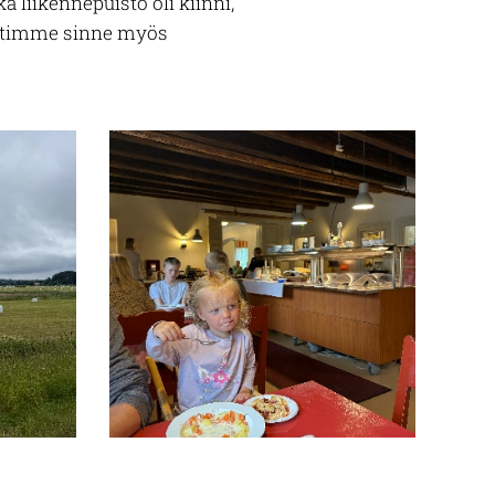
a liikennepuisto oli kiinni,
timme sinne myös