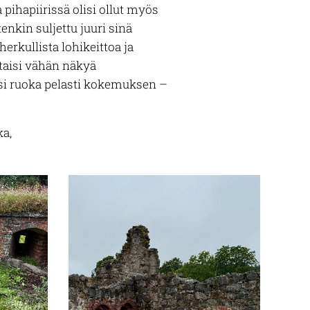
 pihapiirissä olisi ollut myös
enkin suljettu juuri sinä
herkullista lohikeittoa ja
 taisi vähän näkyä
ksi ruoka pelasti kokemuksen –
ka,