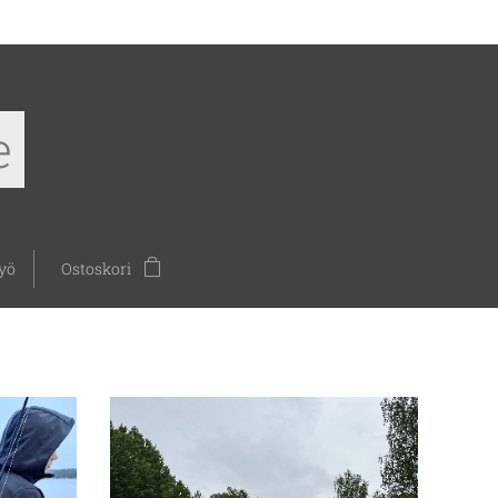
e
yö
Ostoskori