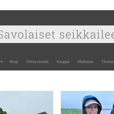
Savolaiset seikkaile
Blogi
Tietoa meistä
Kauppa
Mediassa
Yhteist