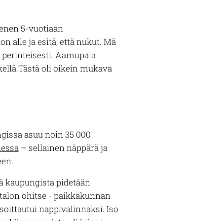
pienen 5-vuotiaan
 alle ja esitä, että nukut. Mä
– perinteisesti. Aamupala
skellä.Tästä oli oikein mukava
gissa asuu noin 35 000
essa
– sellainen näppärä ja
een.
ttä kaupungista pidetään
talon ohitse - paikkakunnan
 osoittautui nappivalinnaksi. Iso