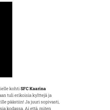
ielle kohti
SFC Kaarina
n tuli erikoisia kylttejä ja
lle päästiin! Ja juuri sopivasti,
isia kodassa. Ai että, miten