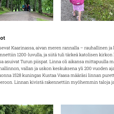
ot
sevat Kaarinassa, aivan meren rannalla – rauhallinen ja 
nnettiin 1200-luvulla, ja siitä tuli tärkeä katolisen kir
ssa asuivat Turun piispat. Linna oli aikansa mittapuulla 
 hallinnon, vallan ja uskon keskuksena yli 200 vuoden aj
nna 1528 kuningas Kustaa Vaasa määräsi linnan puretta
in eroon. Linnan kivistä rakennettiin myöhemmin taloja ja t