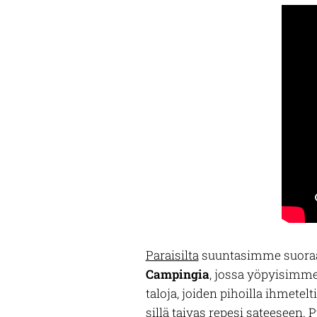
Paraisilta
suuntasimme suoraan 
Campingia
, jossa yöpyisimme
taloja, joiden pihoilla ihmete
sillä taivas repesi sateeseen. P