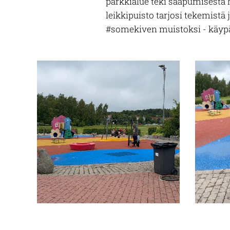
parkkialue teki saapumisesta he
leikkipuisto tarjosi tekemistä j
#somekiven muistoksi - käyp