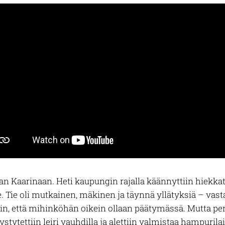
Kaarinaan. Heti kaupungin rajalla käännyttiin hiekkat
. Tie oli mutkaine
n, mäkinen ja täynnä yllätyksiä – vastaa
ltiin, että mihinköhän oikein ollaan päätymässä.
Mutta peri
ystytettiin leiri vauhdilla ja alettiin valmistaa hampurila