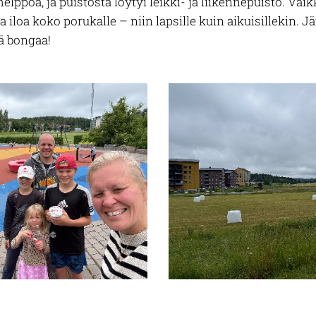
lppoa, ja puistosta löytyi leikki- ja liikennepuisto. Vaikk
a iloa koko porukalle – niin lapsille kuin aikuisillekin.
Jä
ä bongaa!