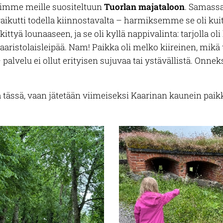
simme meille suositeltuun
Tuorlan majataloon
. Samassa
 vaikutti todella kiinnostavalta – harmiksemme se oli kuit
tyä lounaaseen, ja se oli kyllä nappivalinta: tarjolla oli 
aristolaisleipää. Nam! Paikka oli melko kiireinen, mikä
alvelu ei ollut erityisen sujuvaa tai ystävällistä. Onne
lä tässä, vaan jätetään viimeiseksi Kaarinan kaunein paik