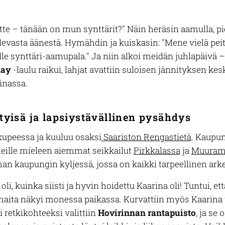
kutte – tänään on mun synttärit?" Näin heräsin aamulla, 
asta äänestä. Hymähdin ja kuiskasin: "Mene vielä peiton
le synttäri-aamupala." Ja niin alkoi meidän juhlapäivä 
day
-laulu raikui, lahjat avattiin suloisen jännityksen ke
inassa.
tyisä ja lapsiystävällinen pysähdys
kupeessa ja kuuluu osaksi
Saariston Rengastietä
. Kaupun
meille mieleen aiemmat seikkailut
Pirkkalassa
ja
Muuram
 kaupungin kyljessä, jossa on kaikki tarpeellinen ark
li, kuinka siisti ja hyvin hoidettu Kaarina oli! Tuntui, e
maita näkyi monessa paikassa. Kurvattiin myös Kaarina 
 retkikohteeksi valittiin
Hovirinnan rantapuisto
, ja se