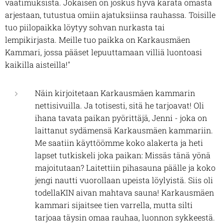
vaatimuksista. Jokaisen on joskus hyvä karata omasta
arjestaan, tutustua omiin ajatuksiinsa rauhassa. Toisille
tuo piilopaikka löytyy sohvan nurkasta tai
lempikirjasta. Meille tuo paikka on Karkausmäen
Kammari, jossa pääset lepuuttamaan villiä luontoasi
kaikilla aisteilla!"
Näin kirjoitetaan Karkausmäen kammarin
nettisivuilla. Ja totisesti, sitä he tarjoavat! Oli
ihana tavata paikan pyörittäjä, Jenni - joka on
laittanut sydämensä Karkausmäen kammariin.
Me saatiin käyttöömme koko alakerta ja heti
lapset tutkiskeli joka paikan: Missäs tänä yönä
majoitutaan? Laitettiin pihasauna päälle ja koko
jengi nautti vuorollaan upeista löylyistä. Siis oli
todellaKIN aivan mahtava sauna! Karkausmäen
kammari sijaitsee tien varrella, mutta silti
tarjoaa täysin omaa rauhaa, luonnon sykkeestä.