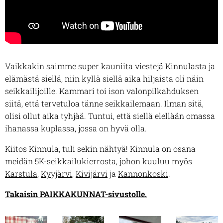
Vaikkakin saimme super kauniita viestejä Kinnulasta ja
elämästä siellä, niin kyllä siellä aika hiljaista oli näin
seikkailijoille. Kammari toi ison valonpilkahduksen
siitä, että tervetuloa tänne seikkailemaan. Ilman sitä,
olisi ollut aika tyhjää. Tuntui, että siellä elellään omassa
ihanassa kuplassa, jossa on hyvä olla.
Kiitos Kinnula, tuli sekin nähtyä! Kinnula on osana
meidän 5K-seikkailukierrosta, johon kuuluu myös
Karstula
,
Kyyjärvi
,
Kivijärvi
ja
Kannonkoski
.
Takaisin PAIKKAKUNNAT-sivustolle.