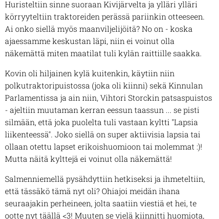
Huristeltiin sinne suoraan Kivijärvelta ja ylläri ylläri
körryyteltiin traktoreiden perässä pariinkin otteeseen.
Ai onko siellä myös maanviljelijöitä? No on - koska
ajaessamme keskustan läpi, niin ei voinut olla
näkemättä miten maatilat tuli kylän raittiille saakka.
Kovin oli hiljainen kylä kuitenkin, käytiin niin
polkutraktoripuistossa (joka oli kiinni) sekä Kinnulan
Parlamentissa ja ain niin, Vihtori Storckin patsaspuistos
- ajeltiin muutaman kerran eessun taassun ... se pisti
silmään, että joka puolelta tuli vastaan kyltti "Lapsia
liikenteessä". Joko siellä on super aktiivisia lapsia tai
ollaan otettu lapset erikoishuomioon tai molemmat :)!
Mutta näitä kylttejä ei voinut olla näkemättä!
Salmenniemellä pysähdyttiin hetkiseksi ja ihmeteltiin,
että tässäkö tämä nyt oli? Ohiajoi meidän ihana
seuraajakin perheineen, jolta saatiin viestiä et hei, te
ootte nyt täällä <3! Muuten se vielä kiinnitti huomiota,