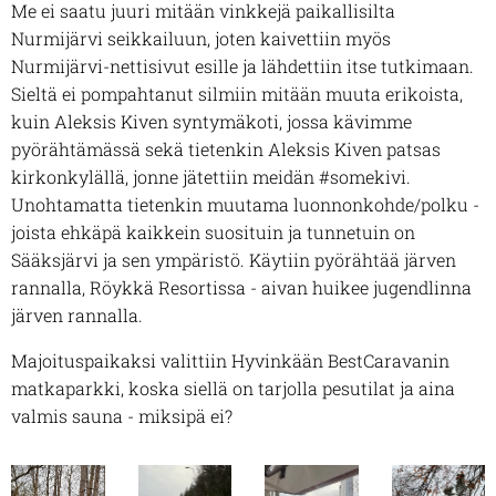
Me ei saatu juuri mitään vinkkejä paikallisilta
Nurmijärvi seikkailuun, joten kaivettiin myös
Nurmijärvi-nettisivut esille ja lähdettiin itse tutkimaan.
Sieltä ei pompahtanut si
lmiin mitään muuta erikoista,
kuin Aleksis Kiven syntymäkoti, jossa kävimme
pyörähtämässä sekä tietenkin Aleksis Kiven patsas
kirkonkylällä, jonne jätettiin meidän #somekivi.
Unohtamatta tietenkin muutama luonnonkohde/polku -
joista ehkäpä kaikkein suosituin ja tunnetuin on
Sääksjärvi ja sen ympäristö. Käytiin pyörähtää järven
rannalla, Röykkä Resortissa - aivan huikee jugendlinna
järven rannalla.
Majoituspaikaksi valittiin Hyvinkään BestCaravanin
matkaparkki, koska siellä on tarjolla pesutilat ja aina
valmis sauna - miksipä ei?