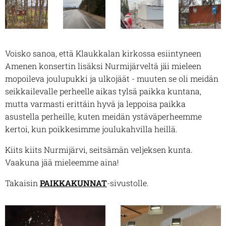
Voisko sanoa, että Klaukkalan kirkossa esiintyneen
Amenen konsertin lisäksi Nurmijärveltä jäi mieleen
mopoileva joulupukki ja ulkojäät - muuten se oli meidän
seikkailevalle perheelle aikas tylsä paikka kuntana,
mutta varmasti erittäin hyvä ja leppoisa paikka
asustella perheille, kuten meidän ystäväperheemme
kertoi, kun poikkesimme joulukahvilla heillä.
Kiits kiits Nurmijärvi, seitsämän veljeksen kunta.
Vaakuna jää mieleemme aina!
Takaisin
PAIKKAKUNNAT
-sivustolle.