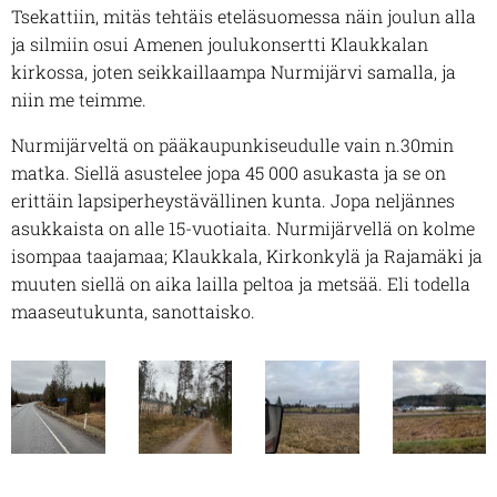
Tsekattiin, mitäs tehtäis eteläsuomessa näin joulun alla
ja silmiin osui Amenen joulukonsertti Klaukkalan
kirkossa, joten seikkaillaampa Nurmijärvi samalla, ja
niin me teimme.
Nurmijärveltä on pääkaupunkiseudulle vain n.30min
matka. Siellä asustelee jopa 45 000 asukasta ja se on
erittäin lapsiperheystävällinen kunta. Jopa neljännes
asukkaista on alle 15-vuotiaita. Nurmijärvellä on kolme
isompaa taajamaa; Klaukkala, Kirkonkylä ja Rajamäki ja
muuten siellä on aika lailla peltoa ja metsää. Eli todella
maaseutukunta, sanottaisko.