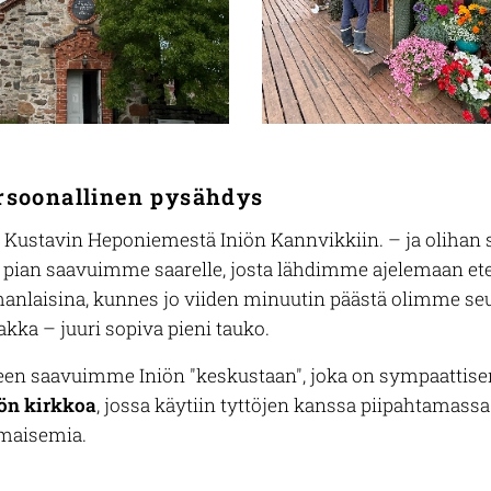
ersoonallinen pysähdys
) Kustavin Heponiemestä Iniön Kannvikkiin. – ja olihan s
 pian saavuimme saarelle, josta lähdimme ajelemaan etee
nlaisina, kunnes jo viiden minuutin päästä olimme seu
akka – juuri sopiva pieni tauko.
en saavuimme Iniön "keskustaan", joka on sympaattisen 
ön kirkkoa
, jossa käytiin tyttöjen kanssa piipahtamassa
imaisemia.