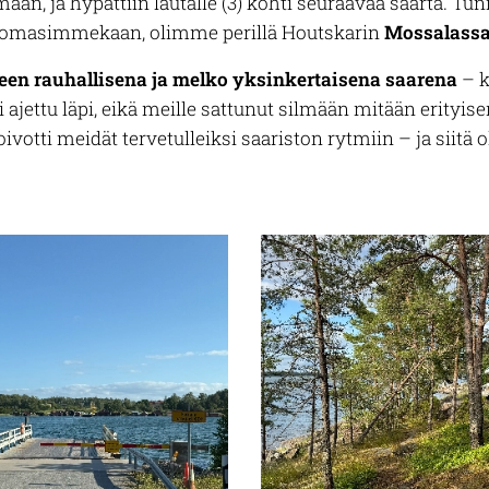
maan, ja hypättiin lautalle (3) kohti seuraavaa saarta. T
huomasimmekaan, olimme perillä Houtskarin
Mossalass
leen rauhallisena ja melko yksinkertaisena saarena
– ka
 ajettu läpi, eikä meille sattunut silmään mitään erityise
oivotti meidät tervetulleiksi saariston rytmiin – ja siitä o