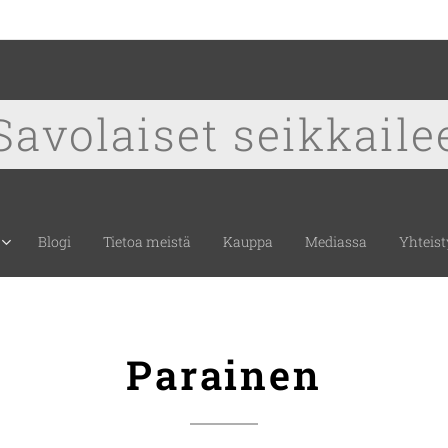
Savolaiset seikkaile
Blogi
Tietoa meistä
Kauppa
Mediassa
Yhteist
Parainen