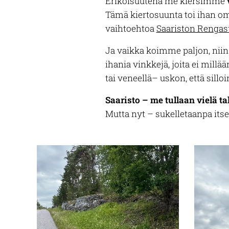
Erikoisuutena me kiersimme
Tämä kiertosuunta toi ihan om
vaihtoehtoa
Saariston Rengast
Ja vaikka koimme paljon, niin
ihania vinkkejä, joita ei millä
tai veneellä– uskon, että sill
Saaristo – me tullaan vielä ta
Mutta nyt – sukelletaanpa itse