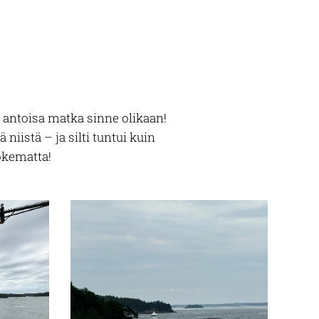
 antoisa matka sinne olikaan!
niistä – ja silti tuntui kuin
kokematta!