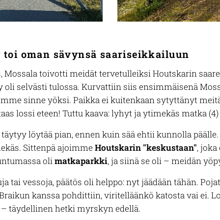
oi oman sävynsä saariseikkailuun
s, Mossala toivotti meidät tervetulleiksi Houtskarin saar
oli selvästi tulossa. Kurvattiin siis ensimmäisenä Moss
isimme sinne yöksi. Paikka ei kuitenkaan sytyttänyt meitä,
as lossi eteen! Tuttu kaava: lyhyt ja ytimekäs matka (4) , j
a täytyy löytää pian, ennen kuin sää ehtii kunnolla pääll
timekäs. Sittenpä ajoimme
Houtskarin "keskustaan"
, joka
tuntumassa oli
matkaparkki
, ja siinä se oli – meidän yö
ja tai vessoja, päätös oli helppo: nyt jäädään tähän. Poj
raikun kanssa pohdittiin, viritelläänkö katosta vai ei. Lo
 – täydellinen hetki myrskyn edellä.