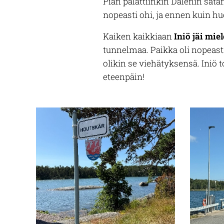
Pian palattiinkin Dalenin sata
nopeasti ohi, ja ennen kuin 
Kaiken kaikkiaan
Iniö jäi mie
tunnelmaa. Paikka oli nopeasti
olikin se viehätyksensä. Iniö t
eteenpäin!