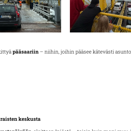
kittyä
pääsaariin
– niihin, joihin pääsee kätevästi asunto
raisten keskusta