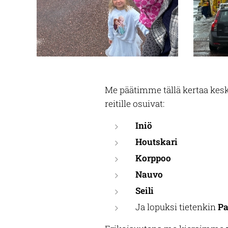
Me päätimme tällä kertaa kes
reitille osuivat:
Iniö
Houtskari
Korppoo
Nauvo
Seili
Ja lopuksi tietenkin
Pa