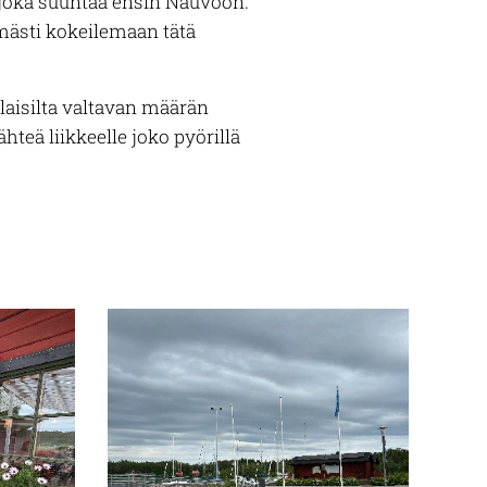
, joka suuntaa ensin Nauvoon.
mästi kokeilemaan tätä
laisilta valtavan määrän
hteä liikkeelle joko pyörillä