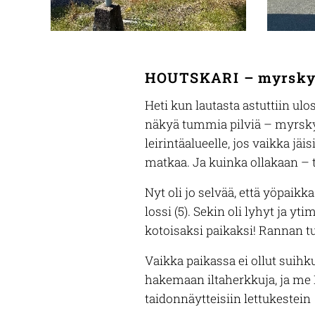
HOUTSKARI – myrsky t
Heti kun lautasta astuttiin ulo
näkyä tummia pilviä – myrsky 
leirintäalueelle, jos vaikka jä
matkaa.
Ja kuinka ollakaan – ta
Nyt oli jo selvää, että yöpaikk
lossi (5). Sekin oli lyhyt ja y
kotoisaksi paikaksi! Rannan 
Vaikka paikassa ei ollut suihku
hakemaan iltaherkkuja, ja me B
taidonnäytteisiin lettukestein