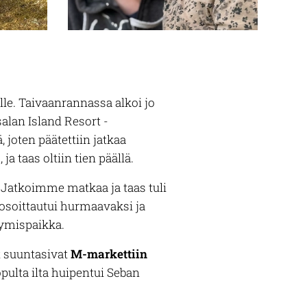
elle. Taivaanrannassa alkoi jo
alan Island Resort -
 joten päätettiin jatkaa
a taas oltiin tien päällä.
e. Jatkoimme matkaa ja taas tuli
 osoittautui hurmaavaksi ja
pymispaikka.
at suuntasivat
M-markettiin
pulta ilta huipentui Seban