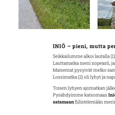
INIÖ – pieni, mutta p
Seikkailumme alkoi lautalla (1
Lauttamatka meni nopeasti, ja
Maisemat pysyivät melko sama
Lossimatka (2) oli lyhyt ja nap
Toisen lyhyen ajomatkan jälke
Pysähdyimme katsomaan
Ini
satamaan
fiilistelemään mer