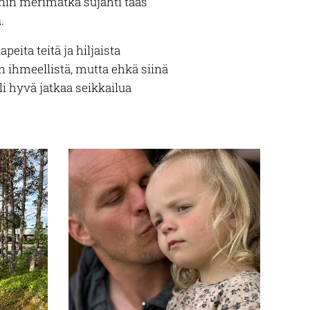
unnin merimatka sujahti taas
a
.
peita teitä ja hiljaista
n ihmeellistä, mutta ehkä siinä
li hyvä jatkaa seikkailua