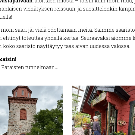
vastapäivään
, aloittaen Iniöstä – toisin kuin moni muu
anlaisen viehätyksen reissuun, ja suosittelenkin lämpi
iellä
!
 moni saari jäi vielä odottamaan meitä. Saimme saaristo
än ehtinyt toteuttaa yhdellä kertaa. Seuraavaksi aiomme lä
oin koko saaristo näyttäytyy taas aivan uudessa valossa.
kaisin!
 Paraisten tunnelmaan...