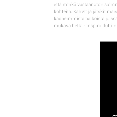
että minkä vastaanoton saimme
kohteita. Kahvit ja jätskit mai
kauneimmista paikoista joissa 
mukava hetki - inspiroiduttii