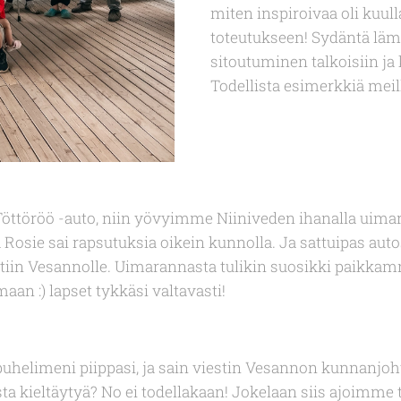
miten inspiroivaa oli kuulla
toteutukseen! Sydäntä lä
sitoutuminen talkoisiin ja
Todellista esimerkkiä meill
öttöröö -auto, niin yövyimme Niiniveden ihanalla uimar
 Rosie sai rapsutuksia oikein kunnolla. Ja sattuipas aut
iin Vesannolle. Uimarannasta tulikin suosikki paikkamm
maan :) lapset tykkäsi valtavasti!
 puhelimeni piippasi, ja sain viestin Vesannon kunnanjoh
sta kieltäytyä? No ei todellakaan! Jokelaan siis ajoimme 