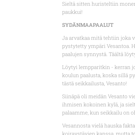
Sieltä sitten huristeltiin mon
paukkui!
SYDÄNMAAPAALUT
Ja arvatkaa mitä tehtiin joka 
pystytetty ympäri Vesantoa. Hau
paalujen synnystä. Täältä löy
Löytyi lempparitkin - kerran jo
koulun paalusta, koska sillä p
tästä seikkailusta, Vesanto!
Siinäpä oli meidän Vesanto vie
ihmisen kokoinen kylä, ja sie
palaamme, kun seikkailu on oh
Vesannosta vielä hauska fakta
koiraystävien kanssa, mutta to