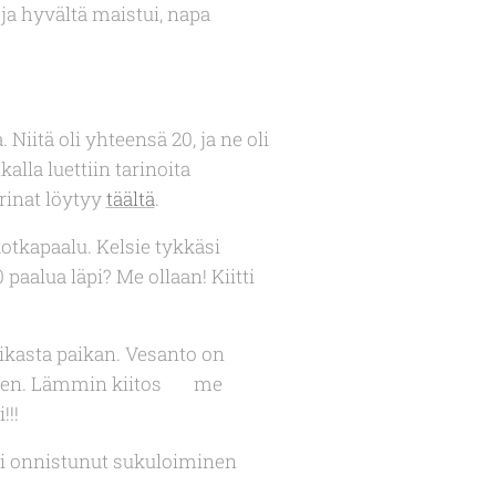
 ja hyvältä maistui, napa
iitä oli yhteensä 20, ja ne oli
alla luettiin tarinoita
arinat löytyy
täältä
.
kotkapaalu. Kelsie tykkäsi
aalua läpi? Me ollaan! Kiitti
aikasta paikan. Vesanto on
keen. Lämmin kiitos 💖 me
!!!
 ei onnistunut sukuloiminen