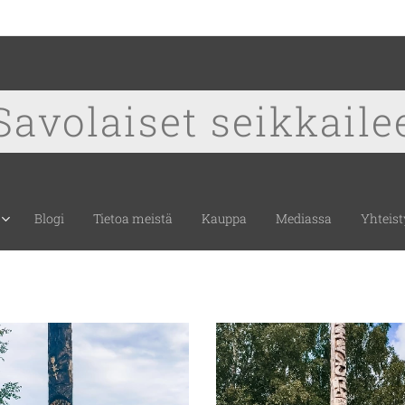
Savolaiset seikkaile
Blogi
Tietoa meistä
Kauppa
Mediassa
Yhteist