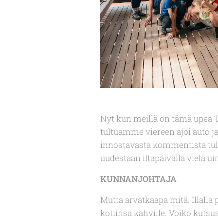
Nyt kun meillä on tämä upea T
tultuamme viereen ajoi auto ja
innostavasta kommentista tult
uudestaan iltapäivällä vielä ui
KUNNANJOHTAJA
Mutta arvatkaapa mitä. Illalla
kotiinsa kahville. Voiko kutsu