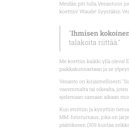
Meidän piti tulla Vesantoon j
koettiin! Waude! Syystäkin V
"
Ihmisen kokoine
talakoita riittää."
Me koettiin kaikki yllä oleva! 
paikkakunnastaan ja se ylpeys 
Vesanto on kirjaimellisesti "
vasemmalta tai oikealta, joten 
ajelemaan samaan aikaan moot
Kun etsittiin ja kysyttiin tiet
MM-futisturnaus, joka on järje
päätökseen (309 kuntaa seikka