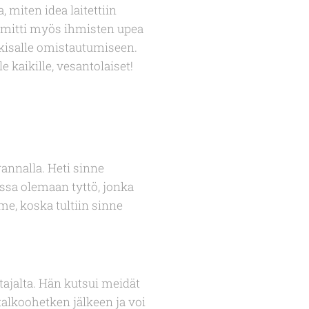
, miten idea laitettiin
mmitti myös ihmisten upea
 kisalle omistautumiseen.
e kaikille, vesantolaiset!
annalla. Heti sinne
ossa olemaan tyttö, jonka
e, koska tultiin sinne
tajalta. Hän kutsui meidät
talkoohetken jälkeen ja voi