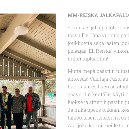
MM-REISKA JALKAPAL
Se on siis jalkapalloturna
tossuilla! Tänä vuonna pai
joukkuetta sekä lasten jo
pelaajaa. Eli Reiska-viik
miltei tuplaantuu!
Mutta mepä päästiin tutust
antoisaa! Vaeltaja Jussi au
hänen kiireellisen aikataul
Saavuttiin kentälle, käyti
luokse ja sitten kipastiin 
Ja mikä upeus olikaan, ko
talkoolaisen lisäksi myös
Aki, joka kertoi meille tar