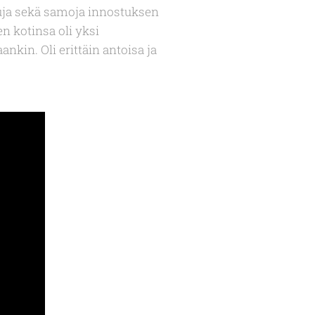
tuja sekä samoja innostuksen
en kotinsa oli yksi
kin. Oli erittäin antoisa ja