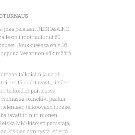
LOTURNAUS
us, joka pelataan REINO&AINO
kalle on ilmoittautunut 63
ukkueet. Joukkueessa on n.10
onloppuna Vesannon väkimäärä
umaan talkoisiin ja se oli
ttoi meitä mahtavasti, tietäen
un talkoiden puitteessa.
in viemässä somekivi paalun
juttelemaan talkooväen luokse.
ska tavattiin niin monen
 Reiska MM-kisojen perustaja,
inan kisojen synnystä. Ai että