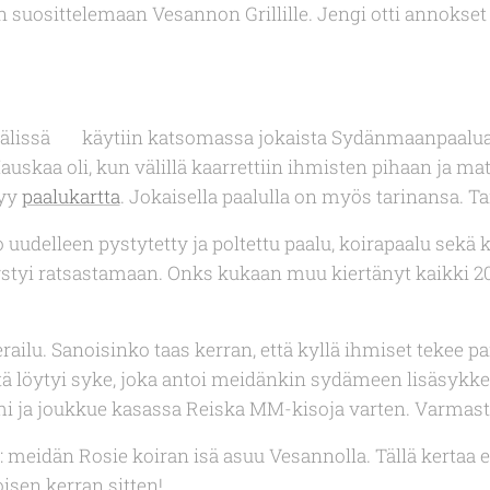
en suosittelemaan Vesannon Grillille. Jengi otti annokset
välissä 💖 käytiin katsomassa jokaista Sydänmaanpaalua. N
skaa oli, kun välillä kaarrettiin ihmisten pihaan ja matk
tyy
paalukartta
. Jokaisella paalulla on myös tarinansa. T
 uudelleen pystytetty ja poltettu paalu, koirapaalu sekä 
ystyi ratsastamaan. Onks kukaan muu kiertänyt kaikki 20 p
railu. Sanoisinko taas kerran, että kyllä ihmiset tekee p
ltä löytyi syke, joka antoi meidänkin sydämeen lisäsyk
i ja joukkue kasassa Reiska MM-kisoja varten. Varmasti
: meidän Rosie koiran isä asuu Vesannolla. Tällä kertaa
isen kerran sitten!