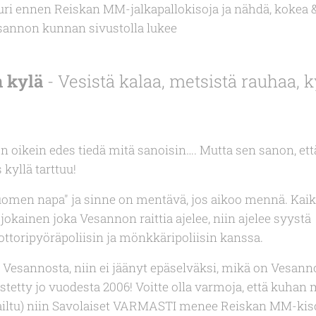
uuri ennen Reiskan MM-jalkapallokisoja ja nähdä, kokea &
esannon kunnan sivustolla lukee
n kylä
- Vesistä kalaa, metsistä rauhaa, ky
En oikein edes tiedä mitä sanoisin…. Mutta sen sanon, ett
kyllä tarttuu!
Suomen napa" ja sinne on mentävä, jos aikoo mennä. Kaikk
jokainen joka Vesannon raittia ajelee, niin ajelee syystä 
toripyöräpoliisin ja mönkkäripoliisin kanssa.
oa Vesannosta, niin ei jäänyt epäselväksi, mikä on Vesann
stetty jo vuodesta 2006! Voitte olla varmoja, että kuhan 
iltu) niin Savolaiset VARMASTI menee Reiskan MM-kisoi