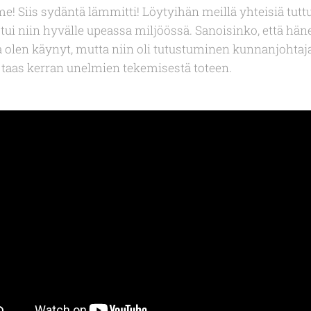
! Siis sydäntä lämmitti! Löytyihän meillä yhteisiä tut
stui niin hyvälle upeassa miljöössä. Sanoisinko, että hän
olen käynyt, mutta niin oli tutustuminen kunnanjohtajaan
n taas kerran unelmien tekemisestä toteen.