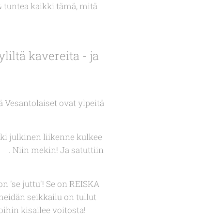
 tuntea kaikki tämä, mitä
liltä kavereita - ja
ä Vesantolaiset ovat ylpeitä
i julkinen liikenne kulkee
😄. Niin mekin! Ja satuttiin
on 'se juttu'! Se on REISKA
meidän seikkailu on tullut
hin kisailee voitosta!