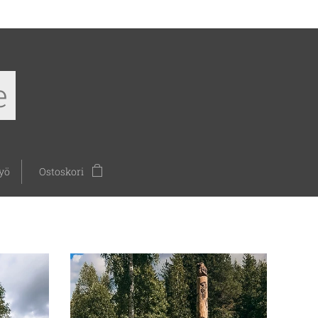
e
yö
Ostoskori