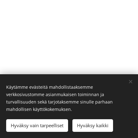
Käytämme evästeitä mahdollistaaksemme
verkkosivustomme asianmukaisen toiminnan ja
turvallisuuden sekä tarjotaksemme sinulle parhaan
mahdollisen käyttökokemuksen.
© 2024 Emilia Savolainen / Savolaiset seikkailee
emilia@savolaisetseikkailee.fi
Hyväksy vain tarpeelliset
Hyväksy kaikki
Luotu
Webnodella
Evästeet