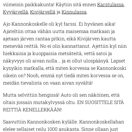
viimeisin paikkakunta! Käytiin sitä ennen
Karstulassa
,
Kyyjärvellä
,
Kivijärvellä
ja
Kinnulassa
.
Ajo Kannonkoskelle oli kyl farssi. Ei hyvänen aika!
Ajateltiin ottaa vähän uutta maisemaa matkaan ja
ajetaan järven rantaa pitkin, eikä Kivijärven kautta
menevää reittiä. No ei olis kannattanut. Ajettiin kyl niin
hiekkaisia ja kuoppaisia metsäteitä, vettä satoi ja
näkyvyys oli aivan nolla... ja ei ollut ulospääsyä. Lapset
kysyikin matkalla, että miten korvessa se Kannonkoski
oikein on? Nooh, emmä nyt tiedä miten korvessa se on,
meidän tievalinta on vaan aivan syvältä!
Mutta selvittiin hengissä! Auto oli sen näköinen, että
oltais jossain mutakylvyssä oltu. EN SUOSITTELE SITÄ
REITTIÄ KENELLEKKÄÄN!
Saavuttiin Kannonkosken kylälle. Kannonkoskellahan
elelee sellaiset reilu 1000 asukasta. Sinne ollaan just