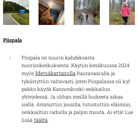
Piispala
Piispala on suurin kahdeksasta
nuorisokeskuksesta. Käytiin kesäkuussa 2024
Metsäkartanolla
myös
Rautavaaralla ja
tykästyttiin valtavasti, joten Piispalassa oli kyl
pakko käydä Kannonkoski-seikkailun
yhteydessä. Ja olihan meillä huikeeta aikaa
siellä. Ammuttiin jousilla, tutustuttiin eläimiin,
seikkailtiin radoilla ja paljon muuta. Ai että! Lue
täältä
lisää
.