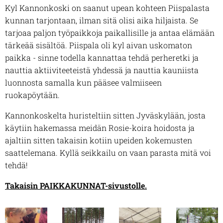
Kyl Kannonkoski on saanut upean kohteen Piispalasta
kunnan tarjontaan, ilman sitä olisi aika hiljaista. Se
tarjoaa paljon työpaikkoja paikallisille ja antaa elämään
tärkeää sisältöä. Piispala oli kyl aivan uskomaton
paikka - sinne todella kannattaa tehdä perheretki ja
nauttia aktiiviteeteistä yhdessä ja nauttia kauniista
luonnosta samalla kun pääsee valmiiseen
ruokapöytään.
Kannonkoskelta huristeltiin sitten Jyväskylään, josta
käytiin hakemassa meidän Rosie-koira hoidosta ja
ajaltiin sitten takaisin kotiin upeiden kokemusten
saattelemana. Kyllä seikkailu on vaan parasta mitä voi
tehdä!
Takaisin PAIKKAKUNNAT-sivustolle.