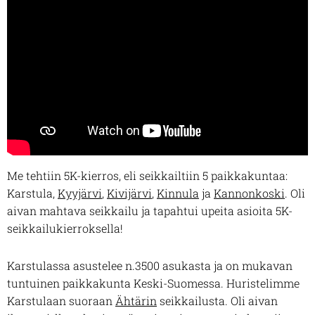
Me tehtiin 5K-kierros, eli seikkailtiin 5 paikkakuntaa:
Karstula,
Kyyjärvi
,
Kivijärvi
,
Kinnula
ja
Kannonkoski
. Oli
aivan mahtava seikkailu ja tapahtui upeita asioita 5K-
seikkailukierroksella!
Karstulassa asustelee n.3500 asukasta ja on mukavan
tuntuinen paikkakunta Keski-Suomessa. Huristelimme
Karstulaan suoraan
Ähtärin
seikkailusta. Oli aivan