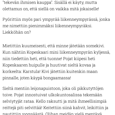
"tekevän ihmisen kauppa". Sisällä ei käyty, mutta
olettamus on, että siellä on vaikka mitä jokaiselle!
Pyörittiin myös pari ympyrää liikenneympyrässä, jonka
me nimettiin pienimmäksi liikenneympyräksi.
Liekköhän on?
Mietittiin kuumeisesti, että minne jätetään somekivi.
Kun nähtiin Kopeskaari mini liikenneympyrän kyljessä,
niin tiedettiin heti, että tuonne! Pojat kiipesi heti
Kopeskaaren huipulle ja huutivat sieltä kovaa ja
korkeelta: Karstula! Kivi jätettiin kuitenkin maan
pinnalle, joten käypä bongaamassa!
Sieltä mentiin leijonapuistoon, joka oli pikkutyttöjen
toive. Pojat innostuivat ulkokuntosalissa tekemään
selviytyjät rataa. Kello raksutti ja mitä ihmeellisimpiä
reittejä piti selvittää! Keitettiin siinä kahvit, leikittiin ja
nautittiin syyssäästä. Olihan meidän vielä mentävä