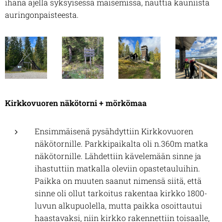
ihana ajella syksyisessä maisemissa, nauttia kauniista
auringonpaisteesta.
Kirkkovuoren näkötorni + mörkömaa
Ensimmäisenä pysähdyttiin Kirkkovuoren
näkötornille. Parkkipaikalta oli n.360m matka
näkötornille. Lähdettiin kävelemään sinne ja
ihastuttiin matkalla oleviin opastetauluihin.
Paikka on muuten saanut nimensä siitä, että
sinne oli ollut tarkoitus rakentaa kirkko 1800-
luvun alkupuolella, mutta paikka osoittautui
haastavaksi, niin kirkko rakennettiin toisaalle,