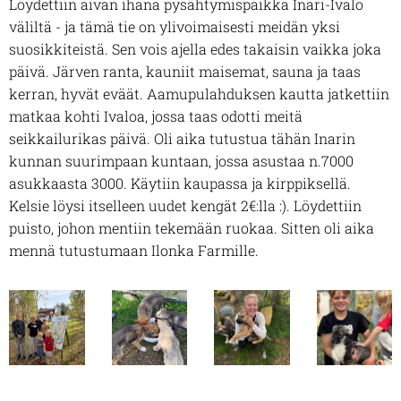
Löydettiin aivan ihana pysähtymispaikka Inari-Ivalo
väliltä - ja tämä tie on ylivoimaisesti meidän yksi
suosikkiteistä. Sen vois ajella edes takaisin vaikka joka
päivä. Järven ranta, kauniit maisemat, sauna ja taas
kerran, hyvät eväät. Aamupulahduksen kautta jatkettiin
matkaa kohti Ivaloa, jossa taas odotti meitä
seikkailurikas päivä. Oli aika tutustua tähän Inarin
kunnan suurimpaan kuntaan, jossa asustaa n.7000
asukkaasta 3000. Käytiin kaupassa ja kirppiksellä.
Kelsie löysi itselleen uudet kengät 2€:lla :). Löydettiin
puisto, johon mentiin tekemään ruokaa. Sitten oli aika
mennä tutustumaan Ilonka Farmille.