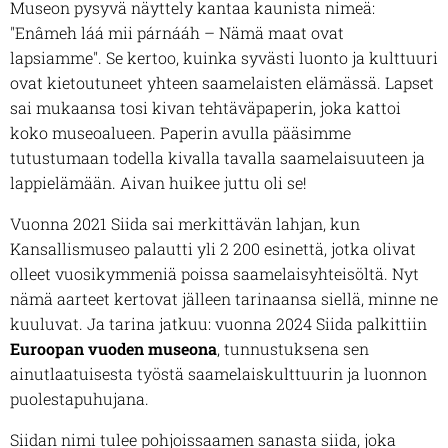
Museon pysyvä näyttely kantaa kaunista nimeä:
"Enâmeh láá mii párnááh – Nämä maat ovat
lapsiamme"
. Se kertoo, kuinka syvästi luonto ja kulttuuri
ovat kietoutuneet yhteen saamelaisten elämässä. Lapset
sai mukaansa tosi kivan tehtäväpaperin, joka kattoi
koko museoalueen. Paperin avulla pääsimme
tutustumaan todella kivalla tavalla saamelaisuuteen ja
lappielämään. Aivan huikee juttu oli se!
Vuonna 2021 Siida sai merkittävän lahjan, kun
Kansallismuseo palautti yli 2 200 esinettä, jotka olivat
olleet vuosikymmeniä poissa saamelaisyhteisöltä. Nyt
nämä aarteet kertovat jälleen tarinaansa siellä, minne ne
kuuluvat. Ja tarina jatkuu: vuonna 2024 Siida palkittiin
Euroopan vuoden museona
, tunnustuksena sen
ainutlaatuisesta työstä saamelaiskulttuurin ja luonnon
puolestapuhujana.
Siidan nimi tulee pohjoissaamen sanasta
siida
, joka