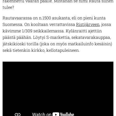
rakennettu vaaran päälle. Mistähän se nimi Rauta siihen
tulee?
Rautavaarassa on n.1500 asukasta, eli on pieni kunta
Suomessa. On kooltaan verrattavissa
Ristijärveen
, jossa
kävimme 1/309 seikkailemassa. Kylänraitti ajettiin
päästä päähän. Löytyi S-markettia, sekatavarakauppaa,
jätskikioski torilla (joka on myös matkailuinfo kesäisin)
sekä tietenkin kirkko, kellotapuleineen.