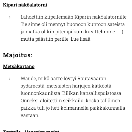
Kipari näköalatorni
Lähdettiin kiipeilemään Kiparin näköalatornille.
Tie sinne oli mennyt huonoon kuntoon sateista
ja matka olikin pitempi kuin kuvittelimme.... :)
mutta päästiin perille.
Lue lisää.
Majoitus:
Metsäkartano
Waude, mikä aarre löytyi Rautavaaran
sydämestä, metsäisten harjujen kätköstä,
luonnonkauniista Tiilikan kansallispuistossa.
Onneksi aloitettiin seikkailu, koska tälläinen
paikka tuli jo heti kolmannella paikkakunnalla
vastaan.
Tentsile - Vaarojen majat