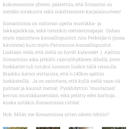
kokoessamme yhteen, päätettiin, että Ilomantsi on
meidän sotakunta sekä sukeltaminen karjalaisuuteen!
Ilomantsissa on valtavan upeita mustikka- ja
lakkapaikkoja, sekä tietenkin metsästysapajat. Onhan
myös mainittava kansallispuistot, niin Petkeljärvi (jossa
kävimme) kuin myös Patvinsuon kansallispuistot.
Lisätään vielä, että siellä on hyvät kalavedet :). Ajeltiin
Ilomantsiin aika pitkälti rajavyöhykkeen lähellä, joten
hiekkatiet tuli tutuksi luonnon lisäksi tällä reissulla.
Braikku katsoi mittarista, että n.140km ajeltiin
hiekkateillä. Ja on sanottava, että kyllä siellä vaan oli
puhtaat ja kauniit metsät. Pysähdyttiin "muutaman"
kerran mustikkametsään, eikä pelätty edes karhuja...
koska niitäkin Ilomantsissa riittää!
Noh. Mitäs me Ilomantsissa sitten oikein tehtiin?