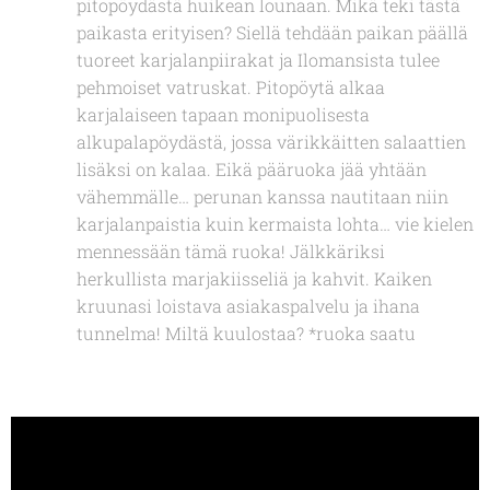
pitopöydästä huikean lounaan. Mikä teki tästä
paikasta erityisen? Siellä tehdään paikan päällä
tuoreet karjalanpiirakat ja Ilomansista tulee
pehmoiset vatruskat. Pitopöytä alkaa
karjalaiseen tapaan monipuolisesta
alkupalapöydästä, jossa värikkäitten salaattien
lisäksi on kalaa. Eikä pääruoka jää yhtään
vähemmälle… perunan kanssa nautitaan niin
karjalanpaistia kuin kermaista lohta… vie kielen
mennessään tämä ruoka! Jälkkäriksi
herkullista marjakiisseliä ja kahvit. Kaiken
kruunasi loistava asiakaspalvelu ja ihana
tunnelma! Miltä kuulostaa? *ruoka saatu