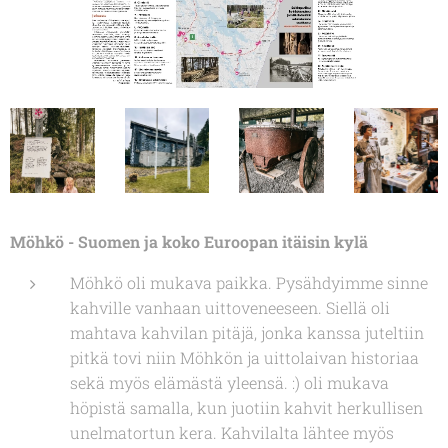
Möhkö - Suomen ja koko Euroopan itäisin kylä
Möhkö oli mukava paikka. Pysähdyimme sinne
kahville vanhaan uittoveneeseen. Siellä oli
mahtava kahvilan pitäjä, jonka kanssa juteltiin
pitkä tovi niin Möhkön ja uittolaivan historiaa
sekä myös elämästä yleensä. :) oli mukava
höpistä samalla, kun juotiin kahvit herkullisen
unelmatortun kera. Kahvilalta lähtee myös