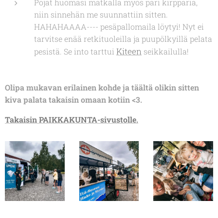
Pojat huomasi matkalla myös pari kirpparia,
niin sinnehän me suunnattiin sitten.
HAHAHAAAA---- pesäpallomaila löytyi! Nyt ei
tarvitse enää retkituoleilla ja puupölkyillä pelata
Kiteen
pesistä. Se into tarttui
seikkailulla!
Olipa mukavan erilainen kohde ja täältä olikin sitten
kiva palata takaisin omaan kotiin <3.
Takaisin PAIKKAKUNTA-sivustolle.