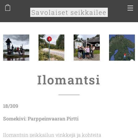
Savolaiset seikkailee
Ilomantsi
18/309
Somekivi: Parppeinvaaran Pirtti
Ilomantsin seikkailun vinkkejä ja kohteita