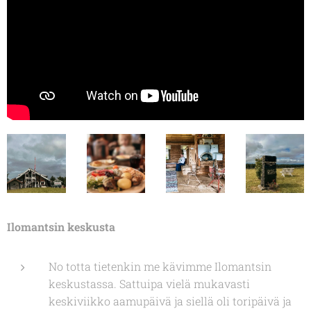
Ilomantsin keskusta
No totta tietenkin me kävimme Ilomantsin
keskustassa. Sattuipa vielä mukavasti
keskiviikko aamupäivä ja siellä oli toripäivä ja