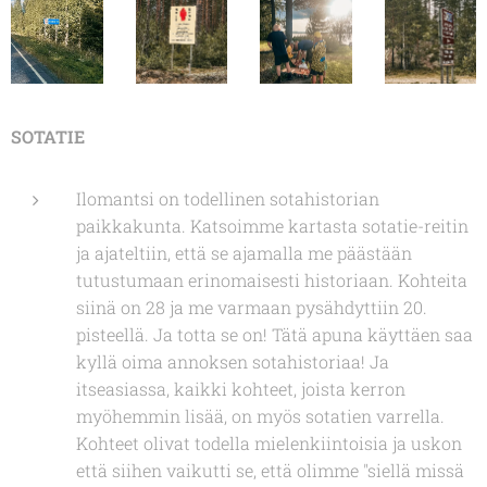
SOTATIE
Ilomantsi on todellinen sotahistorian
paikkakunta. Katsoimme kartasta sotatie-reitin
ja ajateltiin, että se ajamalla me päästään
tutustumaan erinomaisesti historiaan. Kohteita
siinä on 28 ja me varmaan pysähdyttiin 20.
pisteellä. Ja totta se on! Tätä apuna käyttäen saa
kyllä oima annoksen sotahistoriaa! Ja
itseasiassa, kaikki kohteet, joista kerron
myöhemmin lisää, on myös sotatien varrella.
Kohteet olivat todella mielenkiintoisia ja uskon
että siihen vaikutti se, että olimme "siellä missä