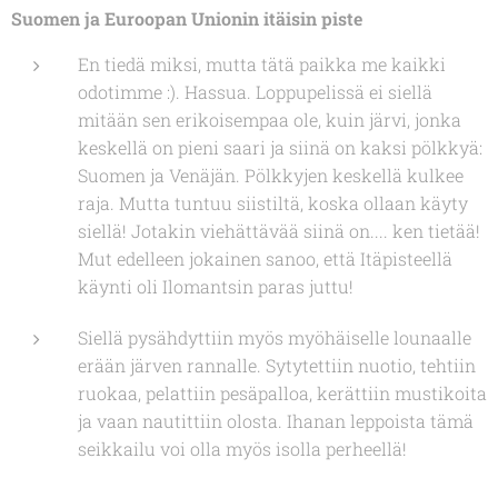
Suomen ja Euroopan Unionin itäisin piste
En tiedä miksi, mutta tätä paikka me kaikki
odotimme :). Hassua. Loppupelissä ei siellä
mitään sen erikoisempaa ole, kuin järvi, jonka
keskellä on pieni saari ja siinä on kaksi pölkkyä:
Suomen ja Venäjän. Pölkkyjen keskellä kulkee
raja. Mutta tuntuu siistiltä, koska ollaan käyty
siellä! Jotakin viehättävää siinä on.... ken tietää!
Mut edelleen jokainen sanoo, että Itäpisteellä
käynti oli Ilomantsin paras juttu!
Siellä pysähdyttiin myös myöhäiselle lounaalle
erään järven rannalle. Sytytettiin nuotio, tehtiin
ruokaa, pelattiin pesäpalloa, kerättiin mustikoita
ja vaan nautittiin olosta. Ihanan leppoista tämä
seikkailu voi olla myös isolla perheellä!