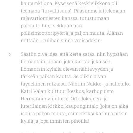
kaupunkijuna. Kyseisenä keskiviikkona oli
teemana "turvallisuus". Pääsimme juttelemaan
rajavartiomiesten kanssa, tutustumaan
paloautoihin, tsekkaamaan
poliisimoottoripyöriä ja paljon muuta. Älähän
mittään... tulihan sinne vesisadekin!
Saatiin oiva idea, että kerta sataa, niin hypätään
Ilomantsin junaan, joka kiertaa jokaisen
Ilomantsin kylällä olevan nähtävyyden ja
tärkeän paikan kautta. Se olikin aivan
täydellinen ratkaisu. Nähtiin Nukke- ja nalletalo,
Katri Valan kulttuurikeskus, karhupuisto
Hermannin viinitorni, Ortodoksinen- ja
luterilainen kirkko, kaupungintalo (joka on aika
iso!) ja paljon muuta, esimerkiksi karhuja pitkin
kylää ja jopa ihmisten pihoilla!