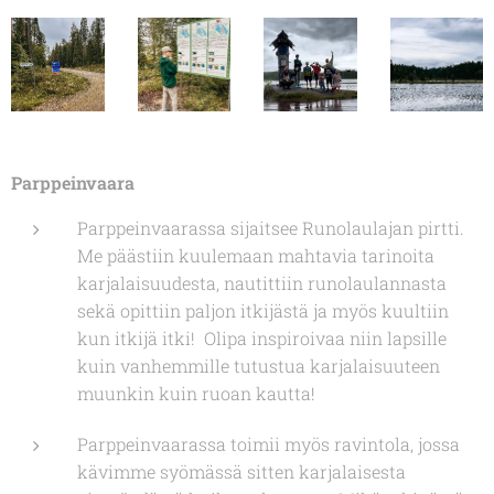
Parppeinvaara
Parppeinvaarassa sijaitsee Runolaulajan pirtti.
Me päästiin kuulemaan mahtavia tarinoita
karjalaisuudesta, nautittiin runolaulannasta
sekä opittiin paljon itkijästä ja myös kuultiin
kun itkijä itki! Olipa inspiroivaa niin lapsille
kuin vanhemmille tutustua karjalaisuuteen
muunkin kuin ruoan kautta!
Parppeinvaarassa toimii myös ravintola, jossa
kävimme syömässä sitten karjalaisesta