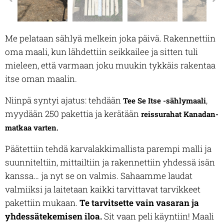
Me pelataan sählyä melkein joka päivä. R
a
kennettiin
oma maali, kun lähdettiin seikkailee ja sitten tuli
mieleen, että varmaan joku muukin tykkäis rakentaa
itse oman maalin.
Niinpä syntyi ajatus: tehdään
,
Tee Se Itse -sählymaali
myydään 250 pakettia ja kerätään
reissurahat Kanadan-
matkaa varten.
Päätettiin tehdä karvalakkimallista parempi malli ja
suunniteltiin, mittailtiin ja rakennettiin yhdessä isän
kanssa… ja nyt se on valmis. Sahaamme laudat
valmiiksi ja laitetaan kaikki tarvittavat tarvikkeet
pakettiin mukaan.
Te tarvitsette vain vasaran ja
yhdessätekemisen iloa.
Sit vaan peli käyntiin! Maali