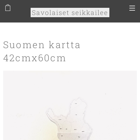
Savolaiset seikkailee
Suomen kartta
42cmx60cm