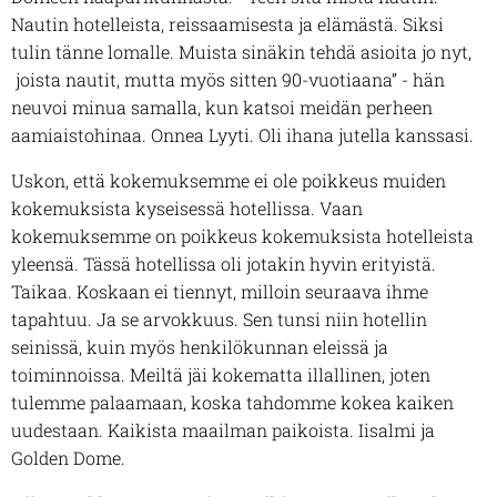
Nautin hotelleista, reissaamisesta ja elämästä. Siksi
tulin tänne lomalle. Muista sinäkin tehdä asioita jo nyt,
joista nautit, mutta myös sitten 90-vuotiaana” - hän
neuvoi minua samalla, kun katsoi meidän perheen
aamiaistohinaa. Onnea Lyyti. Oli ihana jutella kanssasi.
Uskon, että kokemuksemme ei ole poikkeus muiden
kokemuksista kyseisessä hotellissa. Vaan
kokemuksemme on poikkeus kokemuksista hotelleista
yleensä. Tässä hotellissa oli jotakin hyvin erityistä.
Taikaa. Koskaan ei tiennyt, milloin seuraava ihme
tapahtuu. Ja se arvokkuus. Sen tunsi niin hotellin
seinissä, kuin myös henkilökunnan eleissä ja
toiminnoissa. Meiltä jäi kokematta illallinen, joten
tulemme palaamaan, koska tahdomme kokea kaiken
uudestaan. Kaikista maailman paikoista. Iisalmi ja
Golden Dome.