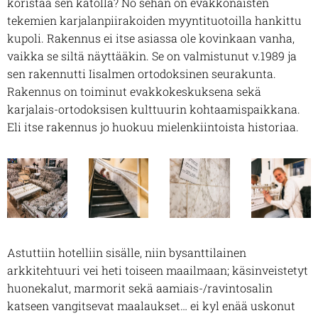
koristaa sen katolla? No sehän on evakkonaisten
tekemien karjalanpiirakoiden myyntituotoilla hankittu
kupoli. Rakennus ei itse asiassa ole kovinkaan vanha,
vaikka se siltä näyttääkin. Se on valmistunut v.1989 ja
sen rakennutti Iisalmen ortodoksinen seurakunta.
Rakennus on toiminut evakkokeskuksena sekä
karjalais-ortodoksisen kulttuurin kohtaamispaikkana.
Eli itse rakennus jo huokuu mielenkiintoista historiaa.
Astuttiin hotelliin sisälle, niin bysanttilainen
arkkitehtuuri vei heti toiseen maailmaan; käsinveistetyt
huonekalut, marmorit sekä aamiais-/ravintosalin
katseen vangitsevat maalaukset… ei kyl enää uskonut