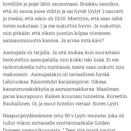
hotellille ja pojat lähti saunomaan. Braikku sanoikin,
että oli sauna jossa viihtyi ja sai hyvät löylyt :) nauratti
jo itseäni, että sekin oli 10/10. Mietittiin, että saas nähä
miten nukutaan :) ja me nukuttiin hyvin. Ja nukuttiin
niin pitkään, että oikein juostiin kilpaa viimeisen
aamiaisminuutin kanssa. Ja arvaa mitä kävi?
Aamupala oli tarjolla. Ja sitä mukaa, kun suorastaan
herkuteltiin aamupalalla, niin kokki teki lisää. Ei me
tarkoituksella tultu myöhässä, meitä vaan nukutti niin
makoisasti. Aamupalakin oli taivaallisen hyvää.
Lähiruokaa. Käsintehdyt karjalanp
iirat. Oikeaa
kananmunakokkelia ja aamiasmakkaraa. Maailman
paras kaurapuuro. Kaiken kruunasi tunnelma. Kiireetön.
Rauhallinen. Oi, ja muut hotellin vieraat. Kuten Lyyti.
Naapuripöydässämme istui 90.v Lyyti-mummo, joka oli
tullut viikon mittaiselle synttärimatkalle Golden
Domeen naapurikunnasta. ” Teen sitä mistä nautin!