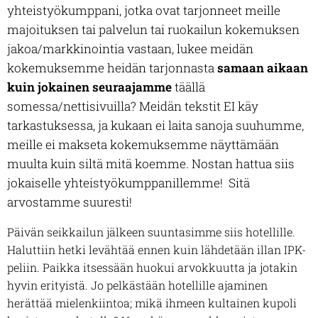
yhteistyökumppani, jotka ovat tarjonneet meille
majoituksen tai palvelun tai ruokailun kokemuksen
jakoa/markkinointia vastaan, lukee meidän
kokemuksemme heidän tarjonnasta
samaan aikaan
kuin jokainen seuraajamme
täällä
somessa/nettisivuilla? Meidän tekstit EI käy
tarkastuksessa, ja kukaan ei laita sanoja suuhumme,
meille ei makseta kokemuksemme näyttämään
muulta kuin siltä mitä koemme. Nostan hattua siis
jokaiselle yhteistyökumppanillemme! Sitä
arvostamme suuresti!
Päivän seikkailun jälkeen suuntasimme siis hotellille.
Haluttiin hetki levähtää ennen kuin lähdetään illan IPK-
peliin. Paikka itsessään huokui arvokkuutta ja jotakin
hyvin erityistä. Jo pelkästään hotellille ajaminen
herättää mielenkiintoa; mikä ihmeen kultainen kupoli