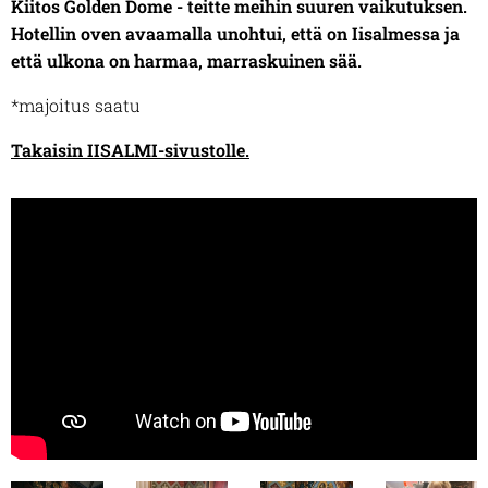
Kiitos Golden Dome - teitte meihin suuren vaikutuksen.
Hotellin oven avaamalla unohtui, että on Iisalmessa ja
että ulkona on harmaa, marraskuinen sää.
*majoitus saatu
Takaisin IISALMI-sivustolle.