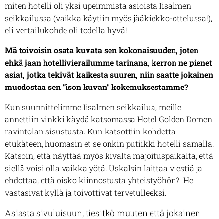
miten hotelli oli yksi upeimmista asioista Iisalmen
seikkailussa (vaikka käytiin myös jääkiekko-ottelussa!),
eli vertailukohde oli todella hyvä!
Mä toivoisin osata kuvata sen kokonaisuuden, joten
ehkä jaan hotellivierailumme tarinana, kerron ne pienet
asiat, jotka tekivät kaikesta suuren, niin saatte jokainen
muodostaa sen ”ison kuvan” kokemuksestamme?
Kun suunnittelimme Iisalmen seikkailua, meille
annettiin vinkki käydä katsomassa Hotel Golden Domen
ravintolan sisustusta. Kun katsottiin kohdetta
etukäteen, huomasin et se onkin putiikki hotelli samalla.
Katsoin, että näyttää myös kivalta majoituspaikalta, että
siellä voisi olla vaikka yötä. Uskalsin laittaa viestiä ja
ehdottaa, että oisko kiinnostusta yhteistyöhön? He
vastasivat kyllä ja toivottivat tervetulleeksi.
Asiasta sivuluisuun, tiesitkö muuten että jokainen