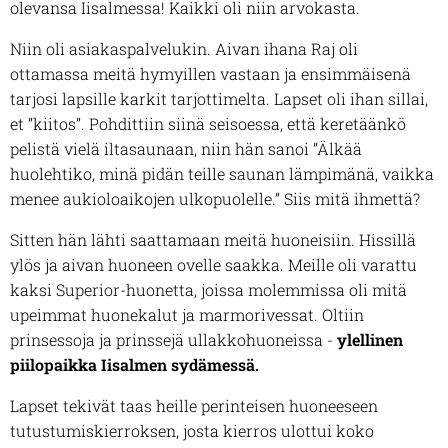
olevansa Iisalmessa! Kaikki oli niin arvokasta.
Niin oli asiakaspalvelukin. Aivan ihana Raj oli
ottamassa meitä hymyillen vastaan ja ensimmäisenä
tarjosi lapsille karkit tarjottimelta. Lapset oli ihan sillai,
et ”kiitos”. Pohdittiin siinä seisoessa, että keretäänkö
pelistä vielä iltasaunaan, niin hän sanoi ”Älkää
huolehtiko, minä pidän teille saunan lämpimänä, vaikka
menee aukioloaikojen ulkopuolelle.” Siis mitä ihmettä?
Sitten hän lähti saattamaan meitä huoneisiin. Hissillä
ylös ja aivan huoneen ovelle saakka. Meille oli varattu
kaksi Superior-huonetta, joissa molemmissa oli mitä
upeimmat huonekalut ja marmorivessat. Oltiin
prinsessoja ja prinssejä ullakkohuoneissa -
ylellinen
piilopaikka Iisalmen sydämessä.
Lapset tekivät taas heille perinteisen huoneeseen
tutustumiskierroksen, josta kierros ulottui koko