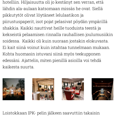
hotelliin. Hiljaisuutta oli jo kestänyt sen verran, että
lähdin ala-aulaan katsomaan missäs he ovat. Siellä
pikkutytöt olivat löytäneet lelulaatikon ja
piirustuspaperit, isot pojat pelasivat pöydän ympärillä
shakkia. Kaikki nauttivat heille tuoduista teestä ja
kekseistä pelaamisen rinnalla rauhallisen joulumusiikin
soidessa. Kaikki oli kuin suoraan jostakin elokuvasta.
Ei kait siinä voinut kuin istahtaa tunnelmaan mukaan.
Kohta huomasin istuvani siinä myös teekupponen
edessäni.
Ajattelin, miten pienillä asioilla voi tehdä
kaikesta suurta.
Loistokkaan IPK- pelin jälkeen saavuttiin takaisin